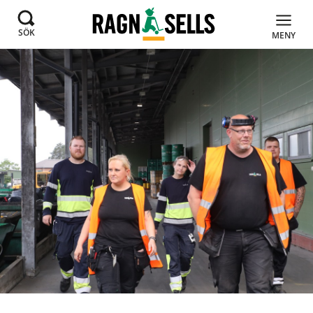
SÖK
MENY