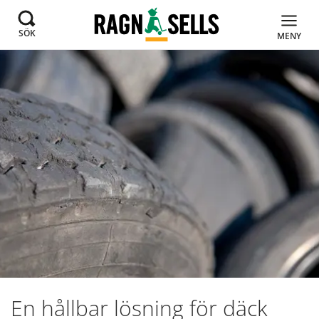
SÖK
MENY
En hållbar lösning för däck