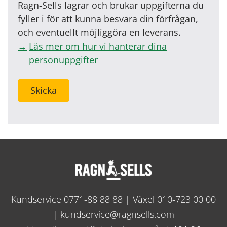
Ragn-Sells lagrar och brukar uppgifterna du
fyller i för att kunna besvara din förfrågan,
och eventuellt möjliggöra en leverans.
Läs mer om hur vi hanterar dina
personuppgifter
Skicka
Kundservice
0771-88 88 88
| Växel
010-723 00 00
|
kundservice@ragnsells.com