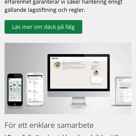
erfarenhet garanterar vi säker hantering enligt
gällande lagstiftning och regler.
Läs mer om däck på fälg
För ett enklare samarbete