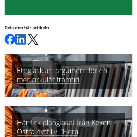
Dela den här artikeln
Ett glasklart argument för en
mer cirkulär framtid
Här fick planglaset från Kexen
Östra nytt liv: ”Flera