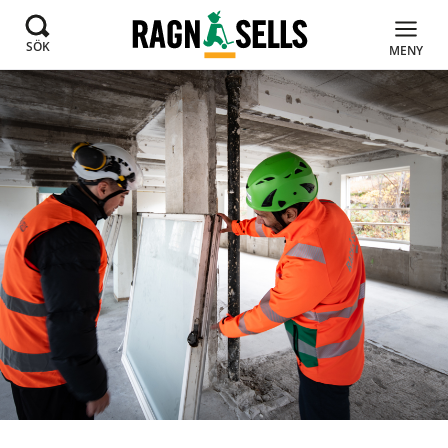
SÖK
MENY