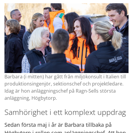
Barbara (i mitten) har gått från miljökonsult i Italien till
produktionsingenjör, sektionschef och projektledare.
Idag är hon anläggningschef på Ragn-Sells största
anläggning, Högbytorp.
Samhörighet i ett komplext uppdrag
Sedan första maj i år är Barbara tillbaka på
Högbytorp i rollen som anläggningschef. Att hon