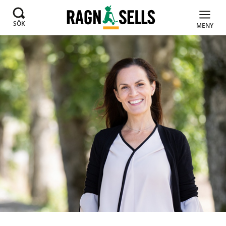
SÖK
MENY