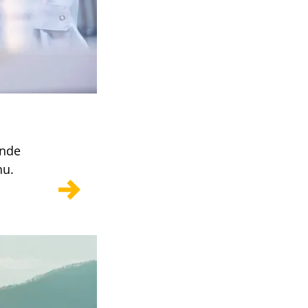
ende
nu.