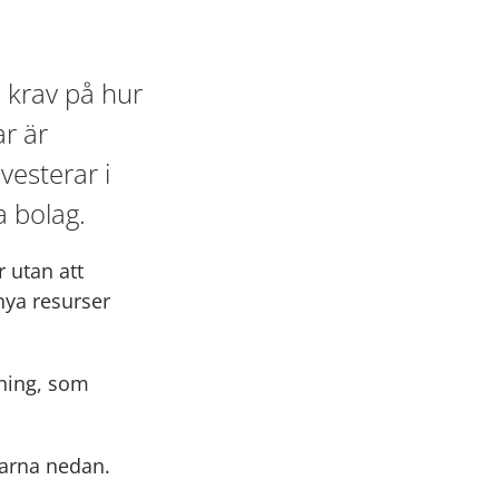
 krav på hur
ar är
vesterar i
a bolag.
r utan att
nya resurser
ining, som
karna nedan.