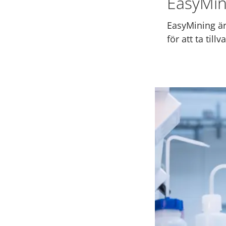
EasyMin
EasyMining är
för att ta til