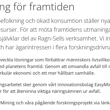
ng för framtiden
efolkning och ökad konsumtion ställer nya
esurser. För att möta framtidens utmaning
självklar del av Ragn-Sells verksamhet. Vi in
h har ägarintressen i flera forskningsdrivn
tveckla lösningar som förbättrar människors livsvillko
 planetens framtid. Genom att omvandla avfall till 
 cirkulär ekonomi och ett mer hållbart samhälle.
ingsarbetet sker genom vårt innovationsbolag EasyM
r för att återvinna viktiga näringsämnen ur avfall.
Mining och våra pågående forskningsprojekt via län