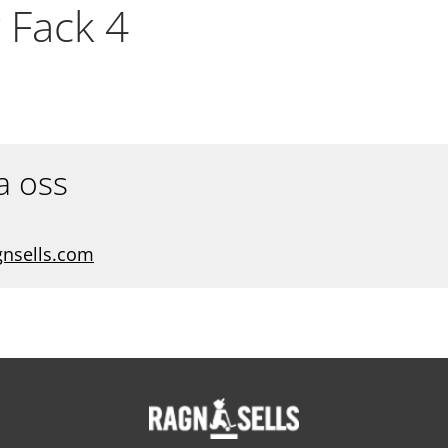
 Fack 4
a oss
gnsells.com