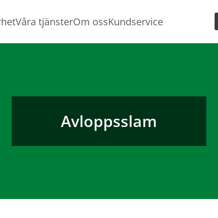
rhet
Våra tjänster
Om oss
Kundservice
Avloppsslam