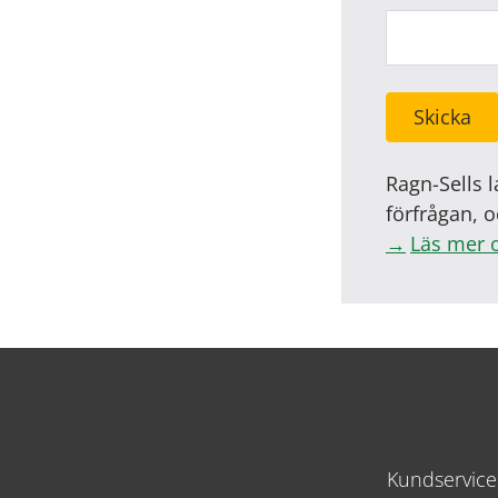
Skicka
Ragn-Sells l
förfrågan, o
Läs mer 
Kundservic