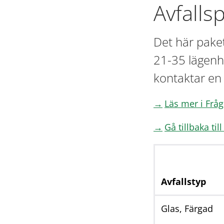
Avfall
Det här paket
21-35 lägenhe
kontaktar en
Läs mer i Frå
Gå tillbaka til
Avfallstyp
Glas, Färgad