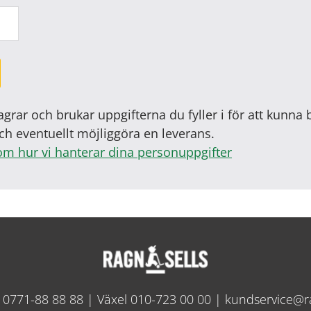
agrar och brukar uppgifterna du fyller i för att kunna
ch eventuellt möjliggöra en leverans.
om hur vi hanterar dina personuppgifter
e
0771-88 88 88
| Växel
010-723 00 00
|
kundservice@r