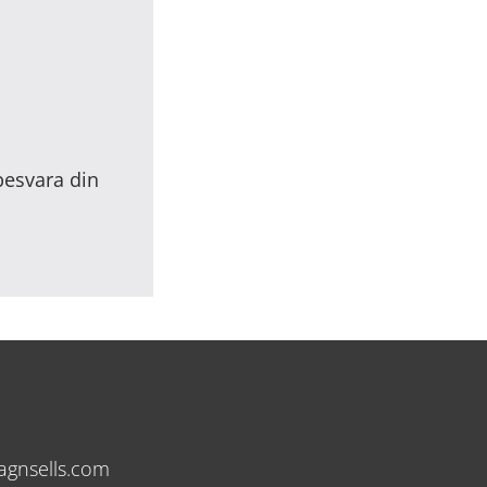
 besvara din
agnsells.com