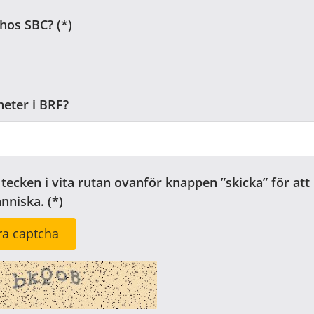
 hos SBC?
heter i BRF?
 tecken i vita rutan ovanför knappen ”skicka” för att
änniska.
a captcha