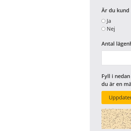
Är du kund
Ja
Nej
Antal lägen
Fyll i nedan
du är en m
Uppdater