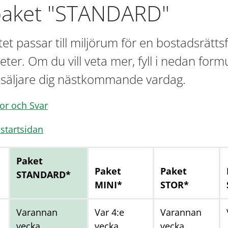
spaket "STANDARD"
et passar till miljörum för en bostadsrätt
ter. Om du vill veta mer, fyll i nedan form
 säljare dig nästkommande vardag.
gor och Svar
l startsidan
Paket
Paket
Paket
STANDARD*
MINI*
STOR*
Varannan
Var 4:e
Varannan
vecka
vecka
vecka