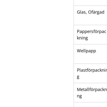
Glas, Ofärgad
Pappersförpac
kning
Wellpapp
Plastförpackni
g
Metallförpackn
ng