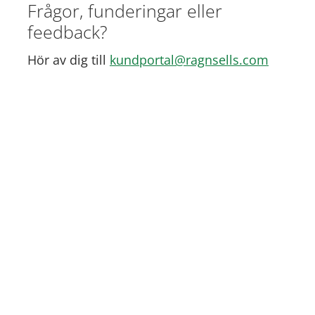
Frågor, funderingar eller
feedback?
Hör av dig till
kundportal@ragnsells.com
Har du en Kundportal? Logga in här
Ladda ner instruktionsmanualen
(pdf)