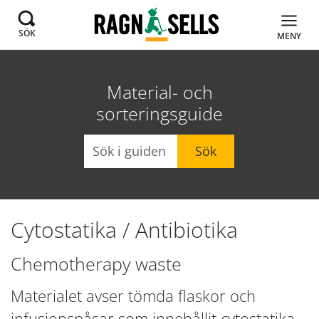
SÖK
MENY
Material- och
sorteringsguide
Sök
Sök
Cytostatika / Antibiotika
Chemotherapy waste
Materialet avser tömda flaskor och
infusionspåsar som innehållit cytostatika.