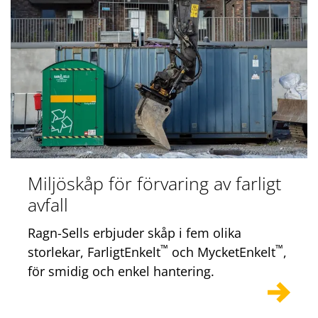
Miljöskåp för förvaring av farligt
avfall
Ragn-Sells erbjuder skåp i fem olika
™
™
storlekar, FarligtEnkelt
och MycketEnkelt
,
för smidig och enkel hantering.